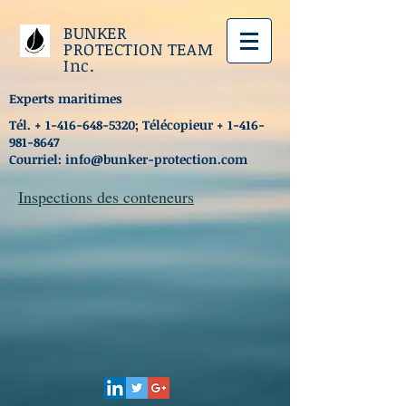
BUNKER
PROTECTION TEAM
Inc.
Experts maritimes
Tél. +
1-416-648-5320
; Télécopieur +
1-416-
981-8647
Courriel:
info@bunker-protection.com
Inspections des conteneurs